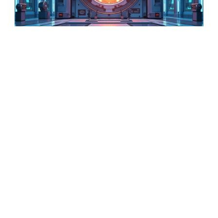
Fusionsreaktor China: Fortschritte
und Perspektiven
April 21, 2026
Bildschirm wird schwarz, PC läuft