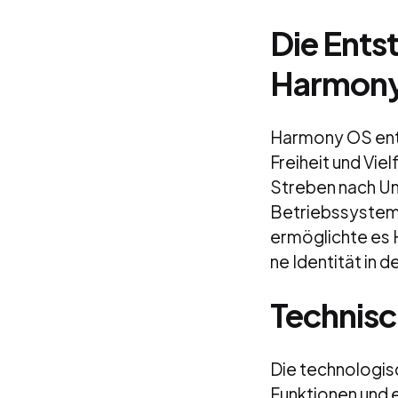
Die Ents
Harmon
Harmony OS ents
Freiheit und Vie
Streben nach Un
Betriebssystem z
ermöglichte es 
ne Identität in
Technisc
Die technologis
Funktionen und e