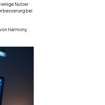
d einige Nutzer
Verbesserung bei
z von Harmony