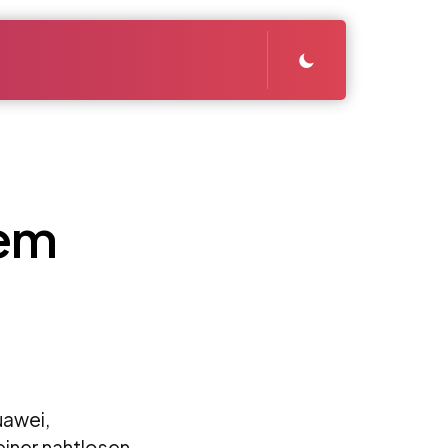
tem
uawei,
einer nahtlosen