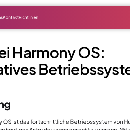
ns
Kontakt
Richtlinien
i Harmony OS:
atives Betriebssys
ng
OS ist das fortschrittliche Betriebssystem von H
en heutigen Anforderungen gerecht zu werden. Mit 