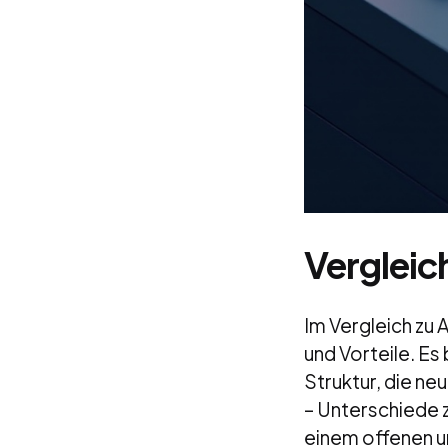
Vergleic
Im Vergleich zu
und Vorteile. E
Struktur, die ne
– Unterschiede 
einem offenen un