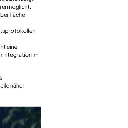
g ermöglicht.
Oberfläche
itsprotokollen
ht eine
 Integration im
s
eile näher