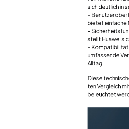
sich deutlich in
– Benutzeroberf
bietet einfache
– Sicherheitsfu
stellt Huawei si
– Kompatibilitä
umfassende Verb
Alltag.
Diese technisch
ten Vergleich m
beleuchtet wer