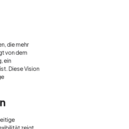
n
en, die mehr
ägt von dem
, ein
st. Diese Vision
ge
en
eitige
ibilität zeigt