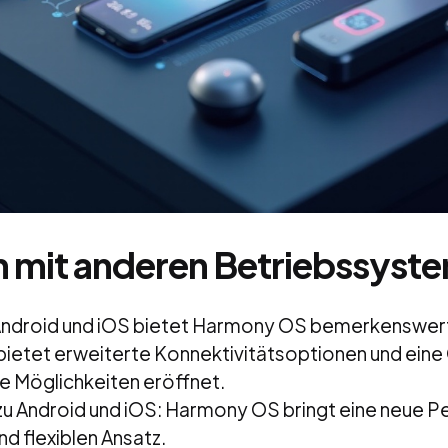
h mit anderen Betriebssyst
 Android und iOS bietet Harmony OS bemerkenswer
s bietet erweiterte Konnektivitätsoptionen und ei
ue Möglichkeiten eröffnet.
zu Android und iOS: Harmony OS bringt eine neue P
d flexiblen Ansatz.