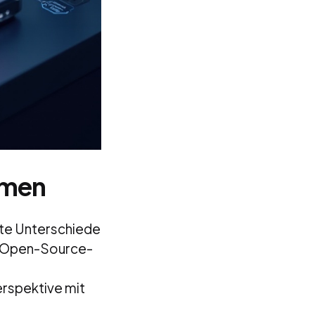
emen
te Unterschiede
ne Open-Source-
erspektive mit