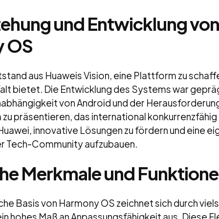
tehung und Entwicklung vo
y OS
tand aus Huaweis Vision, eine Plattform zu schaff
lfalt bietet. Die Entwicklung des Systems war gepr
abhängigkeit von Android und der Herausforderung
u präsentieren, das international konkurrenzfähig i
Huawei, innovative Lösungen zu fördern und eine ei
 der Tech-Community aufzubauen.
he Merkmale und Funktion
che Basis von Harmony OS zeichnet sich durch viels
in hohes Maß an Anpassungsfähigkeit aus. Diese Flex