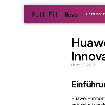
Heim
Über u
Huawe
Innov
March 22, 2026
Einführu
Huawei Harmony 
entwickelt um d