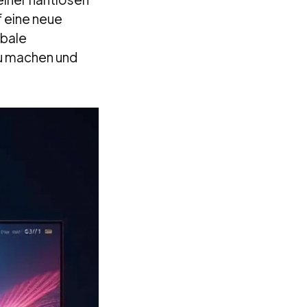
 eine neue
obale
u machen und