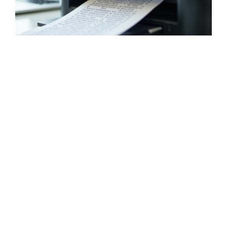
Canon Drucker druckt
verschwommen: Ursachen
erkennen und Fehler schnell
beheben
July 14, 2026